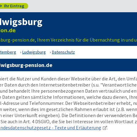
Ihr Eintrag

dwigsburg
urg-pension.de, Ihrem Verzeichnis für die Übernachtung in und
ttemberg
Ludwigsburg
Datenschutz
dwigsburg-pension.de
ert die Nutzer und Kunden dieser Webseite über die Art, den Um
aten durch den Internetseitenbetreiber (s.u. "Verantwortlicher
und behandelt Ihre personenbezogenen Daten vertraulich und en
e Daten gelten sämtliche Informationen, welche dazu dienen, Ihr
il-Adresse und Telefonnummer. Der Webseitenbetreiber erhebt, nu
eiter, wenn dies im gesetzlichen Rahmen erlaubt ist (z.B. wenn 
 einer Unterkunft eingeben). Die Definitionen der verwendeten B
ie auch in Art. 4 DSGVO, die Sie bei Interesse im vollen Wortlaut 
ndesdatenschutzgesetz - Texte und Erläuterung
.