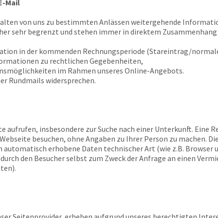
E-Mail
halten von uns zu bestimmten Anlässen weitergehende Informatio
 her sehr begrenzt und stehen immer in direktem Zusammenhang 
tation in der kommenden Rechnungsperiode (Stareintrag/normale
formationen zu rechtlichen Gegebenheiten,
ionsmöglichkeiten im Rahmen unseres Online-Angebots.
er Rundmails widersprechen.
te aufrufen, insbesondere zur Suche nach einer Unterkunft. Eine Re
re Webseite besuchen, ohne Angaben zu Ihrer Person zu machen. Di
n automatisch erhobene Daten technischer Art (wie z.B. Browser 
e durch den Besucher selbst zum Zweck der Anfrage an einen Verm
ten).
er Seitenprovider, erheben aufgrund unseres berechtigten Interesses