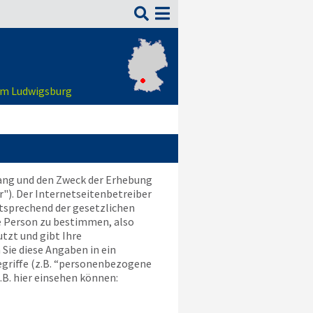

 um Ludwigsburg
fang und den Zweck der Erhebung
"). Der Internetseitenbetreiber
tsprechend der gesetzlichen
e Person zu bestimmen, also
tzt und gibt Ihre
Sie diese Angaben in ein
egriffe (z.B. “personenbezogene
z.B. hier einsehen können: