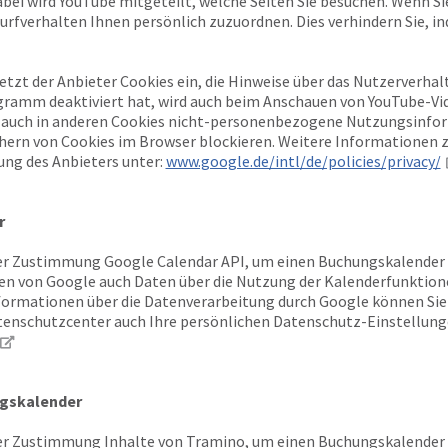
abei wird YouTube mitgeteilt, welche Seiten Sie besuchen. Wenn S
urfverhalten Ihnen persönlich zuzuordnen. Dies verhindern Sie, in
setzt der Anbieter Cookies ein, die Hinweise über das Nutzerverh
gramm deaktiviert hat, wird auch beim Anschauen von YouTube-Vi
 auch in anderen Cookies nicht-personenbezogene Nutzungsinfor
chern von Cookies im Browser blockieren. Weitere Informationen
ung des Anbieters unter:
www.google.de/intl/de/policies/privacy/
r
r Zustimmung Google Calendar API, um einen Buchungskalender vi
n von Google auch Daten über die Nutzung der Kalenderfunktion
nformationen über die Datenverarbeitung durch Google können S
enschutzcenter auch Ihre persönlichen Datenschutz-Einstellung
gskalender
r Zustimmung Inhalte von Tramino, um einen Buchungskalender vi