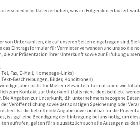
nterschiedliche Daten erhoben, was im Folgenden erläutert wird.
r von Unterkünften, die auf unseren Seiten eingetragen sind. Sie
Sie das Eintragsformular für Vermieter verwenden und uns so die n
, die zur Präsentation Ihrer Unterkunft sowie zur Erfüllung unser
t
 Tel, Fax, E-Mail, Homepage-Links)
. Text-Beschreibungen, Bilder, Konditionen)
twendige, aber nicht für Mieter relevante Informationen wie Inh
ch zum Kontakt zur Unterkunft (falls nicht identisch) etc. werden
. Die Angaben zur Unterkunft, d.h. unternehmensbezogene Daten,
 der Veröffentlichung sowie der sonstigen Speicherung oder Verarb
chen. Ist die betreffende Angabe unverzichtbar für die Präsenta
ges, ist ggf. eine Beendigung der Eintragung bei uns nötig, um di
ten aufrufen, gelten für sie zusätzlich auch alle Aussagen zu den 